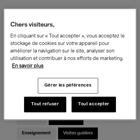
Filtres
Chers visiteurs,
En cliquant sur « Tout accepter », vous acceptez le
Tous les événements
Concerts
stockage de cookies sur votre appareil pour
Expositions
Films
Performances
améliorer la navigation sur le site, analyser son
utilisation et contribuer à nos efforts de marketing.
Rencontres & Débats
Jazz
En savoir plus
Musique classique
Global Music
Gérer les péférences
Musique électronique
Tout refuser
Tout accepter
Pour tous
Kids’ Palace
Enseignement
Visites guidées