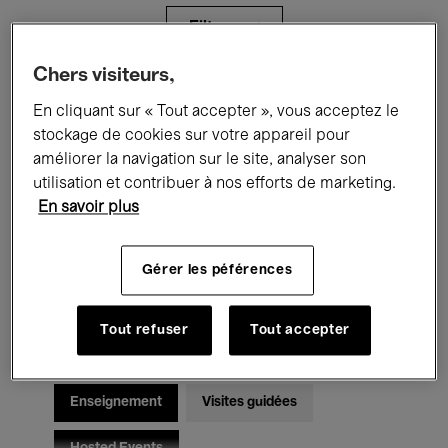
Filtres
Chers visiteurs,
Tous les événements
Concerts
En cliquant sur « Tout accepter », vous acceptez le
stockage de cookies sur votre appareil pour
Expositions
Films
Performances
améliorer la navigation sur le site, analyser son
utilisation et contribuer à nos efforts de marketing.
Rencontres & Débats
Jazz
En savoir plus
Musique classique
Global Music
Gérer les péférences
Musique électronique
Tout refuser
Tout accepter
Pour tous
Kids’ Palace
Enseignement
Visites guidées