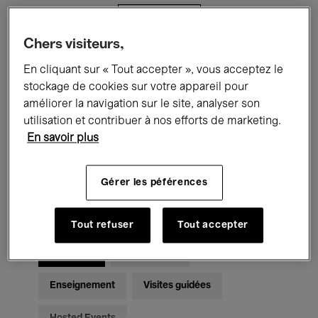
Filtres
Chers visiteurs,
Tous les événements
Concerts
En cliquant sur « Tout accepter », vous acceptez le
stockage de cookies sur votre appareil pour
Expositions
Films
Performances
améliorer la navigation sur le site, analyser son
utilisation et contribuer à nos efforts de marketing.
Rencontres & Débats
Jazz
En savoir plus
Musique classique
Global Music
Gérer les péférences
Musique électronique
Tout refuser
Tout accepter
Pour tous
Kids’ Palace
Enseignement
Visites guidées