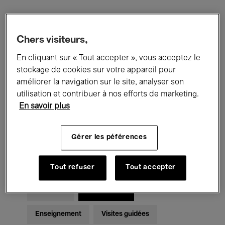
Filtres
Chers visiteurs,
En cliquant sur « Tout accepter », vous acceptez le
Tous les événements
Concerts
stockage de cookies sur votre appareil pour
Expositions
Films
Performances
améliorer la navigation sur le site, analyser son
utilisation et contribuer à nos efforts de marketing.
Rencontres & Débats
Jazz
En savoir plus
Musique classique
Global Music
Gérer les péférences
Musique électronique
Tout refuser
Tout accepter
Pour tous
Kids’ Palace
Enseignement
Visites guidées