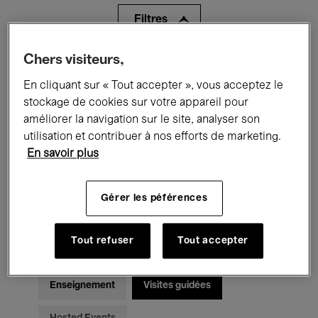
Filtres
Chers visiteurs,
Tous les événements
Concerts
En cliquant sur « Tout accepter », vous acceptez le
Expositions
Films
Performances
stockage de cookies sur votre appareil pour
améliorer la navigation sur le site, analyser son
Rencontres & Débats
Jazz
utilisation et contribuer à nos efforts de marketing.
En savoir plus
Musique classique
Global Music
Musique électronique
Gérer les péférences
Tout refuser
Tout accepter
Pour tous
Kids’ Palace
Enseignement
Visites guidées