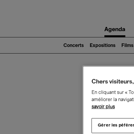
Main
Agenda
navigation
Main
navigation
Concerts
Expositions
Films
(level
2)
Ce q
Chers visiteurs,
En cliquant sur « T
améliorer la navigat
savoir plus
Au
Gérer les péfére