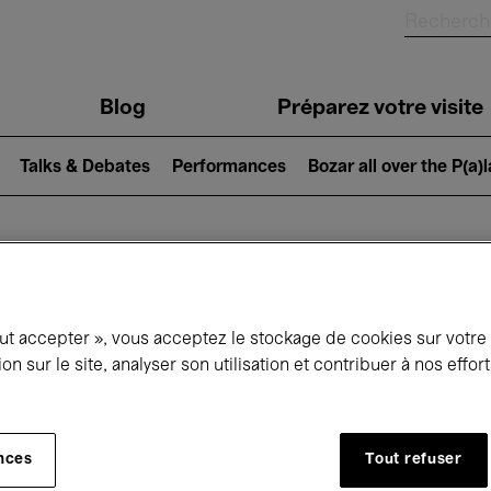
Blog
Préparez votre visite
Talks & Debates
Performances
Bozar all over the P(a)
ui se passe à 
out accepter », vous acceptez le stockage de cookies sur votre
ion sur le site, analyser son utilisation et contribuer à nos effo
jourd'hui
Prochains 7 jours
Mois
nces
Tout refuser
Mercredi 18 - Mercredi 25 Février 2026