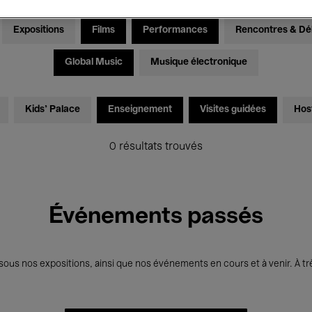
Expositions
Films
Performances
Rencontres & Dé
Global Music
Musique électronique
Kids’ Palace
Enseignement
Visites guidées
Hos
0 résultats trouvés
Événements passés
us nos expositions, ainsi que nos événements en cours et à venir. À trè