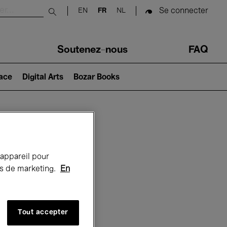
Se connecter
EN
FR
NL
Submit search
Soutenez-nous
FAQ
lace
Digital Arts
Bozar Books
Bozar
 appareil pour
rts de marketing.
En
Tout accepter