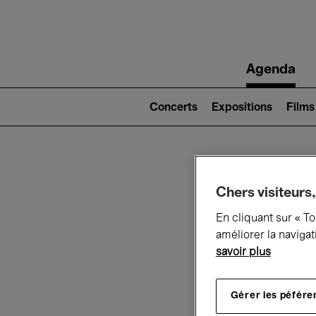
Main
Agenda
navigation
Main
navigation
Concerts
Expositions
Films
(level
2)
Ce q
Chers visiteurs,
En cliquant sur « T
améliorer la navigat
savoir plus
Au
Gérer les péfére