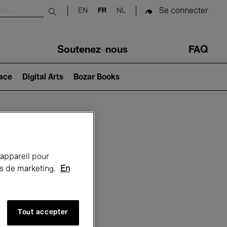
Se connecter
EN
FR
NL
Submit search
Soutenez-nous
FAQ
lace
Digital Arts
Bozar Books
Bozar
 appareil pour
rts de marketing.
En
Tout accepter