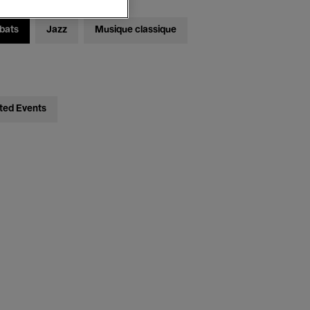
bats
Jazz
Musique classique
ted Events