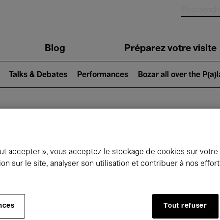
Blog
Préparez votre visite
Talks & Debates
Performances
Bozar all over the P(a)
ui se passe à 
out accepter », vous acceptez le stockage de cookies sur votre
ion sur le site, analyser son utilisation et contribuer à nos effo
jourd'hui
Prochains 7 jours
Mois
nces
Tout refuser
Mercredi 01 - Jeudi 30 Avril 2026