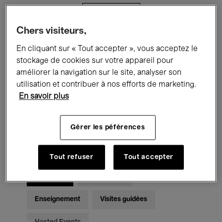
Filtres
Chers visiteurs,
Tous les événements
Concerts
En cliquant sur « Tout accepter », vous acceptez le
stockage de cookies sur votre appareil pour
Expositions
Films
Performances
améliorer la navigation sur le site, analyser son
utilisation et contribuer à nos efforts de marketing.
Rencontres & Débats
Jazz
En savoir plus
Musique classique
Global Music
Gérer les péférences
Musique électronique
Tout refuser
Tout accepter
Pour tous
Kids’ Palace
Enseignement
Visites guidées