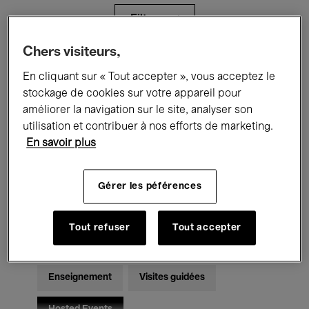
Filtres
Chers visiteurs,
Tous les événements
Concerts
En cliquant sur « Tout accepter », vous acceptez le
stockage de cookies sur votre appareil pour
Expositions
Films
Performances
améliorer la navigation sur le site, analyser son
utilisation et contribuer à nos efforts de marketing.
Rencontres & Débats
Jazz
En savoir plus
Musique classique
Global Music
Gérer les péférences
Musique électronique
Tout refuser
Tout accepter
Pour tous
Kids’ Palace
Enseignement
Visites guidées