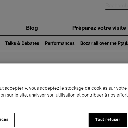
Blog
Préparez votre visite
Talks & Debates
Performances
Bozar all over the P(a)
ui se passe à 
out accepter », vous acceptez le stockage de cookies sur votre
ion sur le site, analyser son utilisation et contribuer à nos effo
jourd'hui
Prochains 7 jours
Mois
nces
Tout refuser
Jeudi 21 - Jeudi 28 Mai 2026