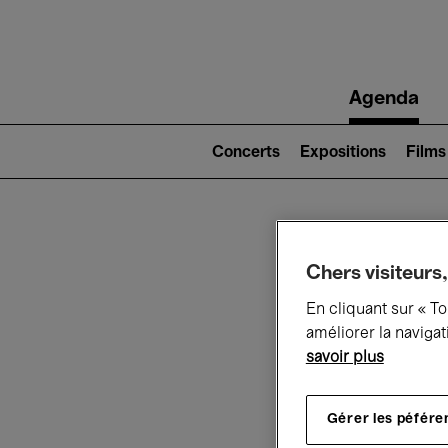
Main
Agenda
navigation
Main
navigation
Concerts
Expositions
Films
(level
2)
Ce q
Chers visiteurs,
En cliquant sur « T
améliorer la navigat
savoir plus
Au
Gérer les péfére