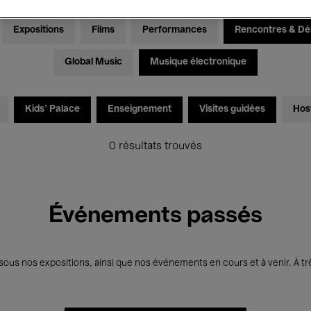
Expositions
Films
Performances
Rencontres & Dé
Global Music
Musique électronique
Kids’ Palace
Enseignement
Visites guidées
Hos
0 résultats trouvés
Événements passés
us nos expositions, ainsi que nos événements en cours et à venir. À trè