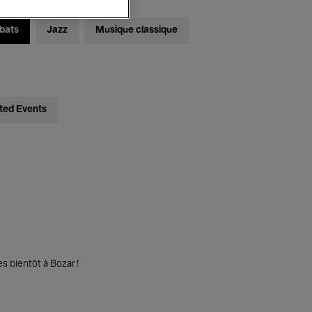
bats
Jazz
Musique classique
ted Events
s bientôt à Bozar !