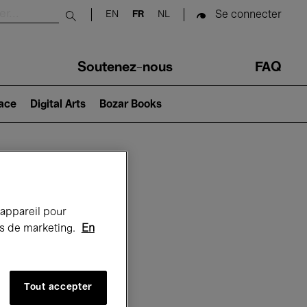
Se connecter
EN
FR
NL
Submit search
Soutenez-nous
FAQ
lace
Digital Arts
Bozar Books
Bozar
 appareil pour
rts de marketing.
En
Tout accepter