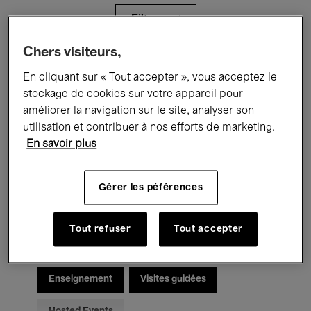
Filtres
Chers visiteurs,
Tous les événements
Concerts
En cliquant sur « Tout accepter », vous acceptez le
stockage de cookies sur votre appareil pour
Expositions
Films
Performances
améliorer la navigation sur le site, analyser son
utilisation et contribuer à nos efforts de marketing.
Rencontres & Débats
Jazz
En savoir plus
Musique classique
Global Music
Gérer les péférences
Musique électronique
Tout refuser
Tout accepter
Pour tous
Kids’ Palace
Enseignement
Visites guidées