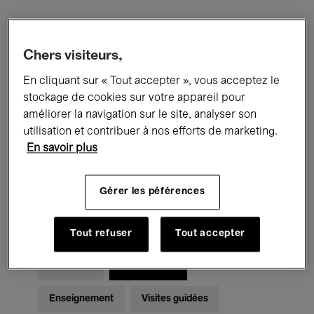
Filtres
Chers visiteurs,
En cliquant sur « Tout accepter », vous acceptez le
Tous les événements
Concerts
stockage de cookies sur votre appareil pour
Expositions
Films
Performances
améliorer la navigation sur le site, analyser son
utilisation et contribuer à nos efforts de marketing.
Rencontres & Débats
Jazz
En savoir plus
Musique classique
Global Music
Gérer les péférences
Musique électronique
Tout refuser
Tout accepter
Pour tous
Kids’ Palace
Enseignement
Visites guidées