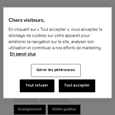
Filtres
Chers visiteurs,
En cliquant sur « Tout accepter », vous acceptez le
Tous les événements
Concerts
stockage de cookies sur votre appareil pour
Expositions
Films
Performances
améliorer la navigation sur le site, analyser son
utilisation et contribuer à nos efforts de marketing.
Rencontres & Débats
Jazz
En savoir plus
Musique classique
Global Music
Gérer les péférences
Musique électronique
Tout refuser
Tout accepter
Pour tous
Kids’ Palace
Enseignement
Visites guidées