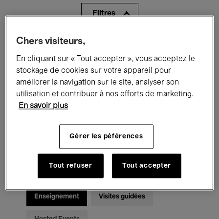
Filtres
Chers visiteurs,
Tous les événements
Concerts
En cliquant sur « Tout accepter », vous acceptez le
Expositions
Films
Performances
stockage de cookies sur votre appareil pour
améliorer la navigation sur le site, analyser son
Rencontres & Débats
Jazz
utilisation et contribuer à nos efforts de marketing.
En savoir plus
Musique classique
Global Music
Musique électronique
Gérer les péférences
Tout refuser
Tout accepter
Pour tous
Kids’ Palace
Enseignement
Visites guidées