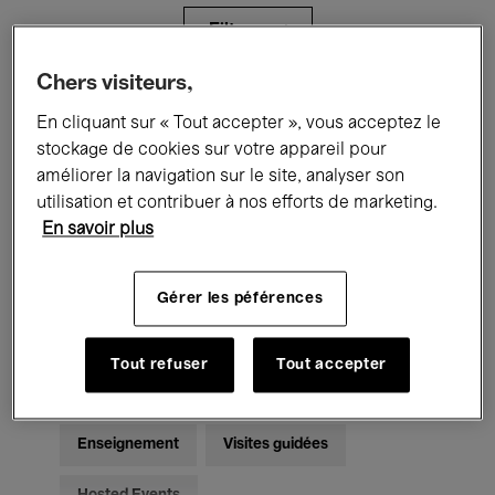
Filtres
Chers visiteurs,
Tous les événements
Concerts
En cliquant sur « Tout accepter », vous acceptez le
stockage de cookies sur votre appareil pour
Expositions
Films
Performances
améliorer la navigation sur le site, analyser son
utilisation et contribuer à nos efforts de marketing.
Rencontres & Débats
Jazz
En savoir plus
Musique classique
Global Music
Gérer les péférences
Musique électronique
Tout refuser
Tout accepter
Pour tous
Kids’ Palace
Enseignement
Visites guidées