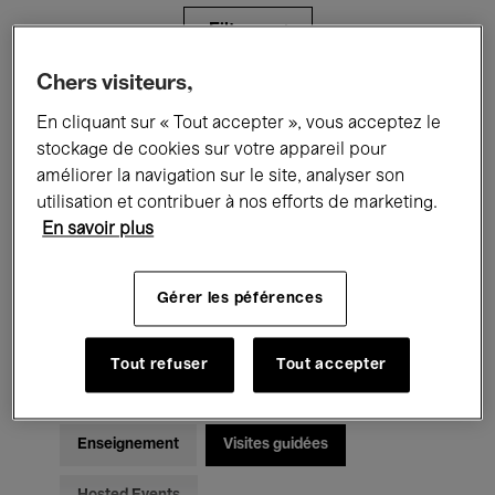
Filtres
Chers visiteurs,
Tous les événements
Concerts
En cliquant sur « Tout accepter », vous acceptez le
stockage de cookies sur votre appareil pour
Expositions
Films
Performances
améliorer la navigation sur le site, analyser son
utilisation et contribuer à nos efforts de marketing.
Rencontres & Débats
Jazz
En savoir plus
Musique classique
Global Music
Gérer les péférences
Musique électronique
Tout refuser
Tout accepter
Pour tous
Kids’ Palace
Enseignement
Visites guidées