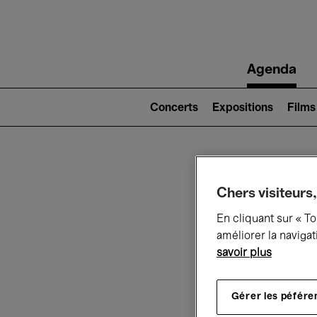
Main
Agenda
navigation
Main
navigation
Concerts
Expositions
Films
(level
2)
Ce q
Chers visiteurs,
En cliquant sur « T
améliorer la navigat
savoir plus
Au
Gérer les péfére