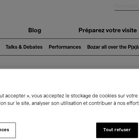
Blog
Préparez votre visite
Talks & Debates
Performances
Bozar all over the P(a)
ui se passe à 
out accepter », vous acceptez le stockage de cookies sur votre
ion sur le site, analyser son utilisation et contribuer à nos effo
jourd'hui
Prochains 7 jours
Mois
nces
Tout refuser
Mercredi 01 - Jeudi 30 Avril 2026