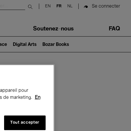
Se connecter
EN
FR
NL
Submit search
Soutenez-nous
FAQ
lace
Digital Arts
Bozar Books
Bozar
 appareil pour
rts de marketing.
En
Tout accepter