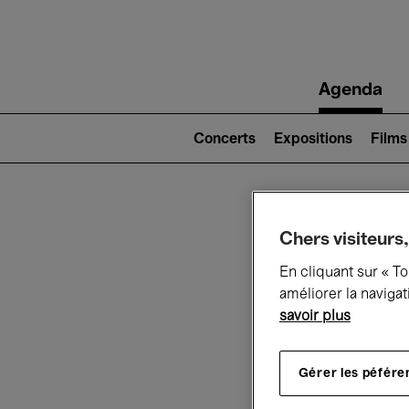
Main
Agenda
navigation
Main
navigation
Concerts
Expositions
Films
(level
2)
Ce q
Chers visiteurs,
En cliquant sur « T
améliorer la navigat
savoir plus
Au
Gérer les péfére