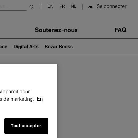
Se connecter
EN
FR
NL
Submit search
Soutenez-nous
FAQ
lace
Digital Arts
Bozar Books
Bozar
 appareil pour
rts de marketing.
En
Tout accepter