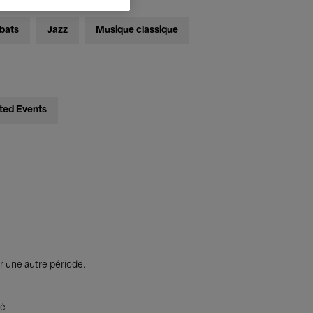
bats
Jazz
Musique classique
ted Events
r une autre période.
té