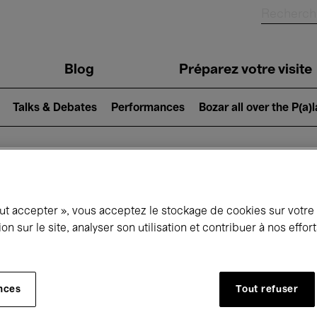
Blog
Préparez votre visite
Talks & Debates
Performances
Bozar all over the P(a)
ui se passe à 
out accepter », vous acceptez le stockage de cookies sur votre
ion sur le site, analyser son utilisation et contribuer à nos effo
jourd'hui
Prochains 7 jours
Mois
nces
Tout refuser
Jeudi 16 - Vendredi 24 Avril 2026