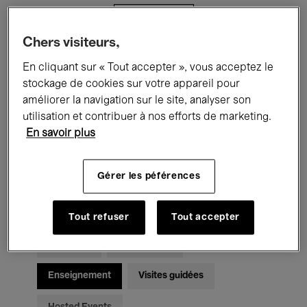
Filtres
Chers visiteurs,
Tous les événements
Concerts
En cliquant sur « Tout accepter », vous acceptez le
stockage de cookies sur votre appareil pour
Expositions
Films
Performances
améliorer la navigation sur le site, analyser son
utilisation et contribuer à nos efforts de marketing.
Rencontres & Débats
Jazz
En savoir plus
Musique classique
Global Music
Gérer les péférences
Musique électronique
Tout refuser
Tout accepter
Pour tous
Kids’ Palace
Enseignement
Visites guidées