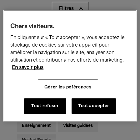
Filtres
Chers visiteurs,
Tous les événements
Concerts
En cliquant sur « Tout accepter », vous acceptez le
Expositions
Films
Performances
stockage de cookies sur votre appareil pour
améliorer la navigation sur le site, analyser son
Rencontres & Débats
Jazz
utilisation et contribuer à nos efforts de marketing.
En savoir plus
Musique classique
Global Music
Musique électronique
Gérer les péférences
Tout refuser
Tout accepter
Pour tous
Kids’ Palace
Enseignement
Visites guidées