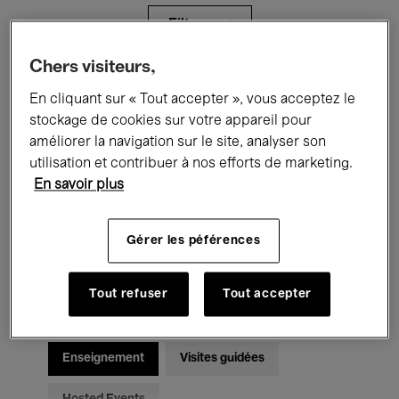
Filtres
Chers visiteurs,
Tous les événements
Concerts
En cliquant sur « Tout accepter », vous acceptez le
stockage de cookies sur votre appareil pour
Expositions
Films
Performances
améliorer la navigation sur le site, analyser son
utilisation et contribuer à nos efforts de marketing.
Rencontres & Débats
Jazz
En savoir plus
Musique classique
Global Music
Gérer les péférences
Musique électronique
Tout refuser
Tout accepter
Pour tous
Kids’ Palace
Enseignement
Visites guidées