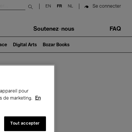
Se connecter
EN
FR
NL
Submit search
Soutenez-nous
FAQ
lace
Digital Arts
Bozar Books
Bozar
 appareil pour
rts de marketing.
En
Tout accepter