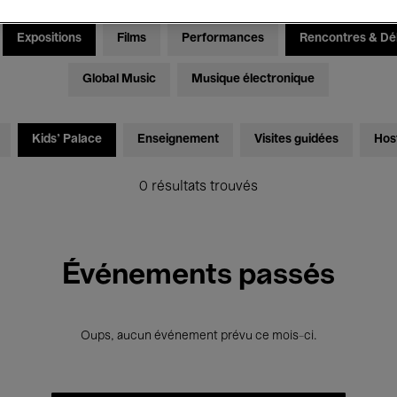
Expositions
Films
Performances
Rencontres & Dé
Global Music
Musique électronique
Kids’ Palace
Enseignement
Visites guidées
Hos
0 résultats trouvés
Événements passés
Oups, aucun événement prévu ce mois-ci.