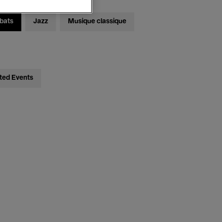
bats
Jazz
Musique classique
ted Events