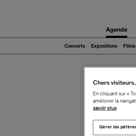
Main
Agenda
navigation
Main
navigation
Concerts
Expositions
Films
(level
2)
Ce q
Chers visiteurs,
En cliquant sur « T
améliorer la navigat
savoir plus
Au
Gérer les péfére