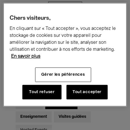
Filtres
Chers visiteurs,
Tous les événements
Concerts
En cliquant sur « Tout accepter », vous acceptez le
stockage de cookies sur votre appareil pour
Expositions
Films
Performances
améliorer la navigation sur le site, analyser son
utilisation et contribuer à nos efforts de marketing.
Rencontres & Débats
Jazz
En savoir plus
Musique classique
Global Music
Gérer les péférences
Musique électronique
Tout refuser
Tout accepter
Pour tous
Kids’ Palace
Enseignement
Visites guidées