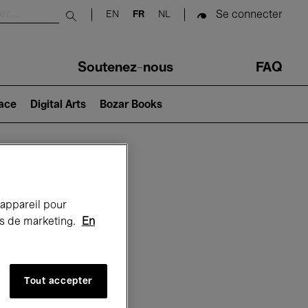
Se connecter
EN
FR
NL
Submit search
Soutenez-nous
FAQ
lace
Digital Arts
Bozar Books
Bozar
 appareil pour
rts de marketing.
En
Tout accepter