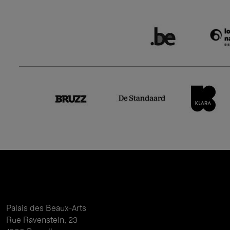
Palais des Beaux-Arts
Rue Ravenstein, 23