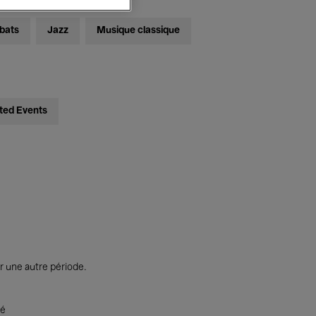
bats
Jazz
Musique classique
ted Events
r une autre période.
té