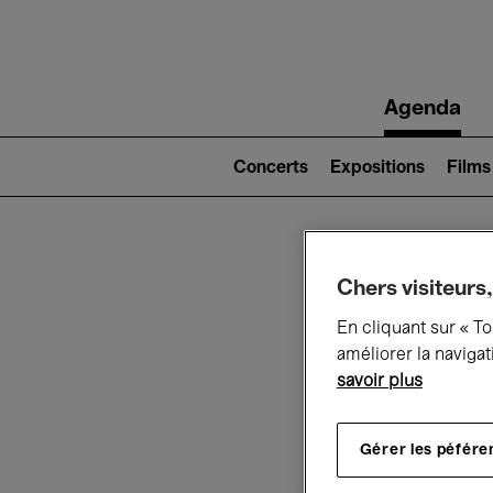
Main
Agenda
navigation
Main
navigation
Concerts
Expositions
Films
(level
2)
Ce q
Chers visiteurs,
En cliquant sur « T
améliorer la navigat
savoir plus
Au
Gérer les péfére