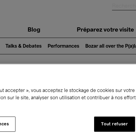
Blog
Préparez votre visite
Talks & Debates
Performances
Bozar all over the P(a)
ui se passe à 
out accepter », vous acceptez le stockage de cookies sur votre
ion sur le site, analyser son utilisation et contribuer à nos effo
jourd'hui
Prochains 7 jours
Mois
nces
Tout refuser
Dimanche 10 Mai 2026