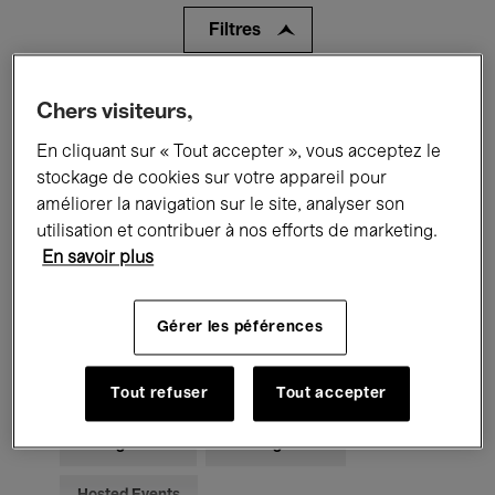
Filtres
Tous les événements
Concerts
Chers visiteurs,
En cliquant sur « Tout accepter », vous acceptez le
Expositions
Films
Performances
stockage de cookies sur votre appareil pour
Rencontres & Débats
Jazz
améliorer la navigation sur le site, analyser son
utilisation et contribuer à nos efforts de marketing.
Musique classique
Global Music
En savoir plus
Musique électronique
Gérer les péférences
Pour tous
Kids’ Palace
Tout refuser
Tout accepter
Enseignement
Visites guidées