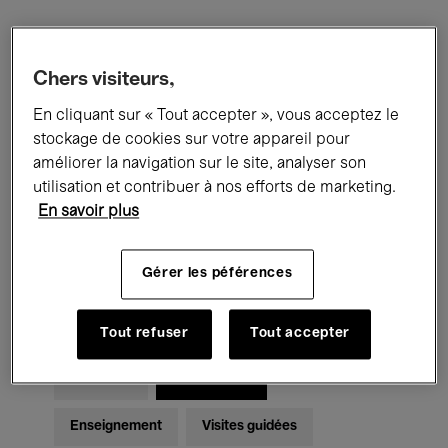
Filtres
Chers visiteurs,
En cliquant sur « Tout accepter », vous acceptez le
Tous les événements
Concerts
stockage de cookies sur votre appareil pour
Expositions
Films
Performances
améliorer la navigation sur le site, analyser son
utilisation et contribuer à nos efforts de marketing.
Rencontres & Débats
Jazz
En savoir plus
Musique classique
Global Music
Gérer les péférences
Musique électronique
Tout refuser
Tout accepter
Pour tous
Kids’ Palace
Enseignement
Visites guidées