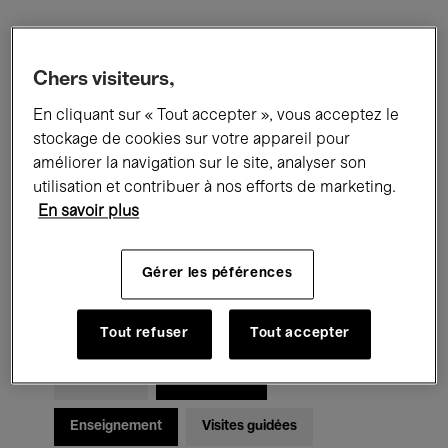
Filtres
Chers visiteurs,
En cliquant sur « Tout accepter », vous acceptez le
Tous les événements
Concerts
stockage de cookies sur votre appareil pour
Expositions
Films
Performances
améliorer la navigation sur le site, analyser son
utilisation et contribuer à nos efforts de marketing.
Rencontres & Débats
Jazz
En savoir plus
Musique classique
Global Music
Gérer les péférences
Musique électronique
Tout refuser
Tout accepter
Pour tous
Kids’ Palace
Enseignement
Visites guidées