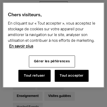
Filtres
Chers visiteurs,
Tous les événements
Concerts
En cliquant sur « Tout accepter », vous acceptez le
stockage de cookies sur votre appareil pour
Expositions
Films
Performances
améliorer la navigation sur le site, analyser son
utilisation et contribuer à nos efforts de marketing.
Rencontres & Débats
Jazz
En savoir plus
Musique classique
Global Music
Gérer les péférences
Musique électronique
Tout refuser
Tout accepter
Pour tous
Kids’ Palace
Enseignement
Visites guidées