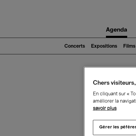
Main
Agenda
navigation
Main
navigation
Concerts
Expositions
Films
(level
2)
Ce q
Chers visiteurs,
En cliquant sur « T
améliorer la navigat
savoir plus
Au
Gérer les péfére