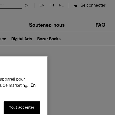
Se connecter
EN
FR
NL
Submit search
Soutenez-nous
FAQ
lace
Digital Arts
Bozar Books
Bozar
 appareil pour
rts de marketing.
En
Tout accepter