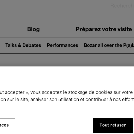
Blog
Préparez votre visite
Talks & Debates
Performances
Bozar all over the P(a)
ui se passe à 
out accepter », vous acceptez le stockage de cookies sur votre
ion sur le site, analyser son utilisation et contribuer à nos effo
jourd'hui
Prochains 7 jours
Mois
nces
Tout refuser
Vendredi 17 - Vendredi 24 Avril 2026