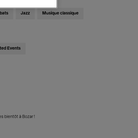
bats
Jazz
Musique classique
ted Events
s bientôt à Bozar !