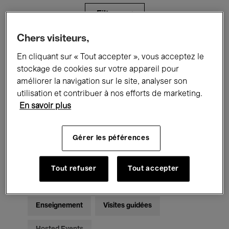
Filtres
Chers visiteurs,
Tous les événements
Concerts
En cliquant sur « Tout accepter », vous acceptez le
stockage de cookies sur votre appareil pour
Expositions
Films
Performances
améliorer la navigation sur le site, analyser son
utilisation et contribuer à nos efforts de marketing.
Rencontres & Débats
Jazz
En savoir plus
Musique classique
Global Music
Gérer les péférences
Musique électronique
Tout refuser
Tout accepter
Pour tous
Kids’ Palace
Enseignement
Visites guidées