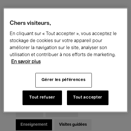
Filtres
Chers visiteurs,
En cliquant sur « Tout accepter », vous acceptez le
Tous les événements
Concerts
stockage de cookies sur votre appareil pour
Expositions
Films
Performances
améliorer la navigation sur le site, analyser son
utilisation et contribuer à nos efforts de marketing.
Rencontres & Débats
Jazz
En savoir plus
Musique classique
Global Music
Gérer les péférences
Musique électronique
Tout refuser
Tout accepter
Pour tous
Kids’ Palace
Enseignement
Visites guidées