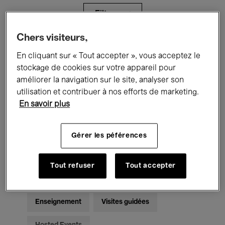
Filtres
Chers visiteurs,
Tous les événements
Concerts
En cliquant sur « Tout accepter », vous acceptez le
stockage de cookies sur votre appareil pour
Expositions
Films
Performances
améliorer la navigation sur le site, analyser son
utilisation et contribuer à nos efforts de marketing.
Rencontres & Débats
Jazz
En savoir plus
Musique classique
Global Music
Gérer les péférences
Musique électronique
Tout refuser
Tout accepter
Pour tous
Kids’ Palace
Enseignement
Visites guidées