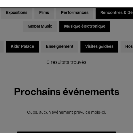
Expositions
Films
Performances
Rencontres & Dé
Global Music
Musique électronique
Kids’ Palace
Enseignement
Visites guidées
Hos
0 résultats trouvés
Prochains événements
Oups, aucun événement prévu ce mois-ci.