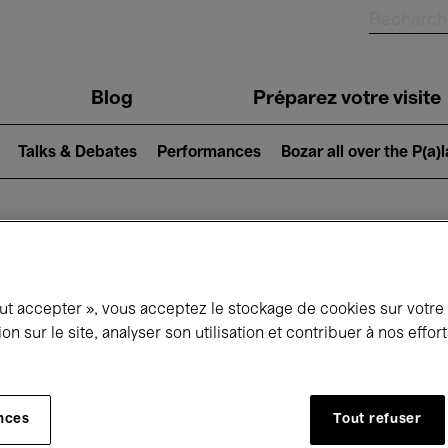
Blog
Préparez votre visite
Talks & Debates
Performances
Bozar all over the P(a)
ui se passe à 
out accepter », vous acceptez le stockage de cookies sur votre
ion sur le site, analyser son utilisation et contribuer à nos effo
jourd'hui
Prochains 7 jours
Janvier
nces
Tout refuser
Vendredi 01 - Dimanche 31 Janvier 2027