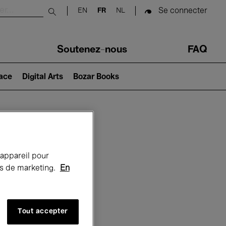
Se connecter
EN
FR
NL
Submit search
Soutenez-nous
FAQ
lace
Digital Arts
Bozar Books
Bozar
 appareil pour
rts de marketing.
En
Tout accepter