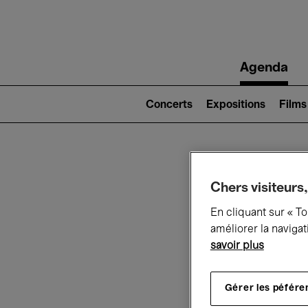
Main
Agenda
navigation
Main
navigation
Concerts
Expositions
Films
(level
2)
Ce q
Chers visiteurs,
En cliquant sur « T
améliorer la navigat
savoir plus
Au
Gérer les péfére