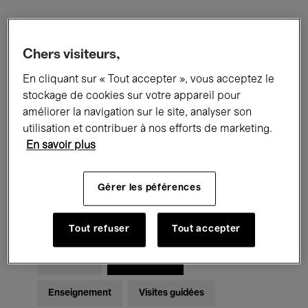
Filtres
Chers visiteurs,
En cliquant sur « Tout accepter », vous acceptez le
Tous les événements
Concerts
stockage de cookies sur votre appareil pour
Expositions
Films
Performances
améliorer la navigation sur le site, analyser son
utilisation et contribuer à nos efforts de marketing.
Rencontres & Débats
Jazz
En savoir plus
Musique classique
Global Music
Gérer les péférences
Musique électronique
Tout refuser
Tout accepter
Pour tous
Kids’ Palace
Enseignement
Visites guidées