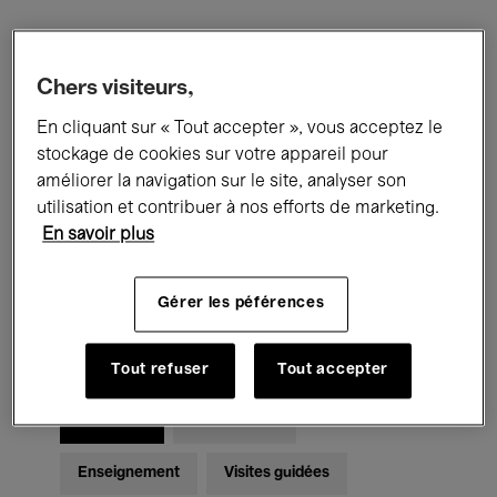
Filtres
Chers visiteurs,
En cliquant sur « Tout accepter », vous acceptez le
Tous les événements
Concerts
stockage de cookies sur votre appareil pour
Expositions
Films
Performances
améliorer la navigation sur le site, analyser son
utilisation et contribuer à nos efforts de marketing.
Rencontres & Débats
Jazz
En savoir plus
Musique classique
Global Music
Gérer les péférences
Musique électronique
Tout refuser
Tout accepter
Pour tous
Kids’ Palace
Enseignement
Visites guidées