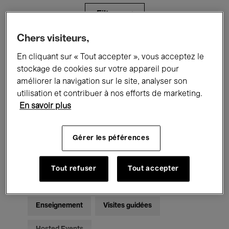
Filtres
Chers visiteurs,
Tous les événements
Concerts
En cliquant sur « Tout accepter », vous acceptez le
stockage de cookies sur votre appareil pour
Expositions
Films
Performances
améliorer la navigation sur le site, analyser son
utilisation et contribuer à nos efforts de marketing.
Rencontres & Débats
Jazz
En savoir plus
Musique classique
Global Music
Gérer les péférences
Musique électronique
Tout refuser
Tout accepter
Pour tous
Kids’ Palace
Enseignement
Visites guidées