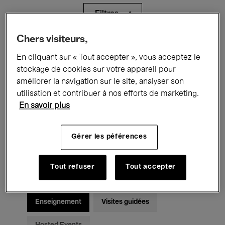
Filtres
Chers visiteurs,
Tous les événements
Concerts
En cliquant sur « Tout accepter », vous acceptez le
Expositions
Films
Performances
stockage de cookies sur votre appareil pour
améliorer la navigation sur le site, analyser son
Rencontres & Débats
Jazz
utilisation et contribuer à nos efforts de marketing.
En savoir plus
Musique classique
Global Music
Gérer les péférences
Musique électronique
Tout refuser
Tout accepter
Pour tous
Kids’ Palace
Enseignement
Visites guidées