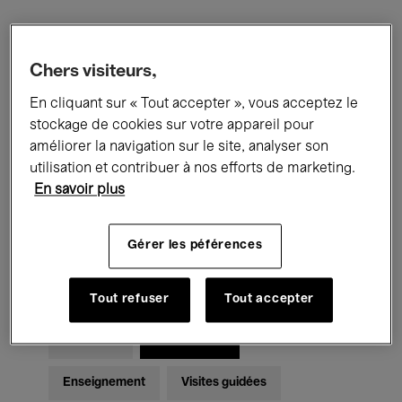
Filtres
Chers visiteurs,
En cliquant sur « Tout accepter », vous acceptez le
Tous les événements
Concerts
stockage de cookies sur votre appareil pour
Expositions
Films
Performances
améliorer la navigation sur le site, analyser son
utilisation et contribuer à nos efforts de marketing.
Rencontres & Débats
Jazz
En savoir plus
Musique classique
Global Music
Gérer les péférences
Musique électronique
Tout refuser
Tout accepter
Pour tous
Kids’ Palace
Enseignement
Visites guidées