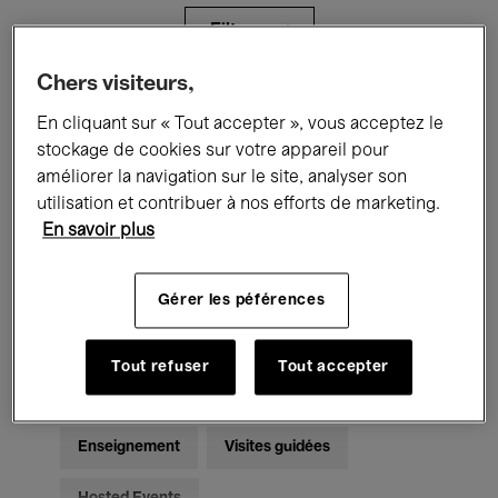
Filtres
Chers visiteurs,
Tous les événements
Concerts
En cliquant sur « Tout accepter », vous acceptez le
stockage de cookies sur votre appareil pour
Expositions
Films
Performances
améliorer la navigation sur le site, analyser son
utilisation et contribuer à nos efforts de marketing.
Rencontres & Débats
Jazz
En savoir plus
Musique classique
Global Music
Gérer les péférences
Musique électronique
Tout refuser
Tout accepter
Pour tous
Kids’ Palace
Enseignement
Visites guidées