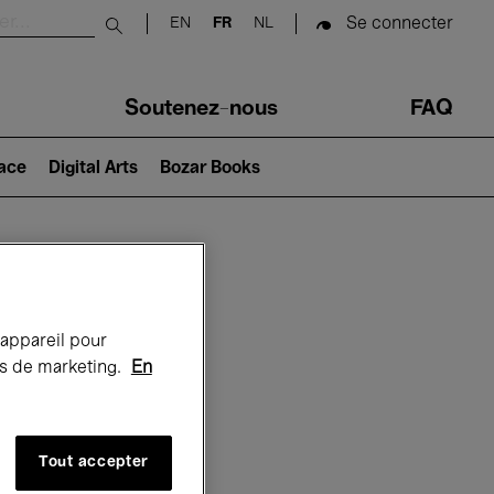
Se connecter
EN
FR
NL
Submit search
Soutenez-nous
FAQ
lace
Digital Arts
Bozar Books
Bozar
 appareil pour
rts de marketing.
En
Tout accepter