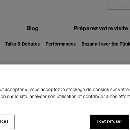
Blog
Préparez votre visite
Talks & Debates
Performances
Bozar all over the P(a)
ui se passe à 
out accepter », vous acceptez le stockage de cookies sur votre
ion sur le site, analyser son utilisation et contribuer à nos effo
jourd'hui
Prochains 7 jours
Décembre
nces
Tout refuser
Mardi 01 - Jeudi 31 Décembre 2026