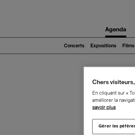
Main
Agenda
navigation
Main
navigation
Concerts
Expositions
Films
(level
2)
Ce q
Chers visiteurs,
En cliquant sur « T
améliorer la navigat
savoir plus
Au
Gérer les péfére