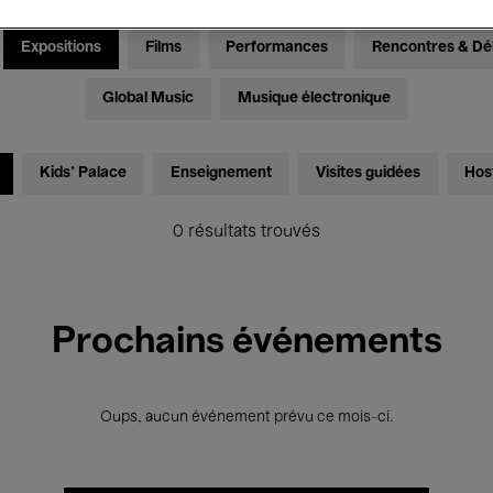
Expositions
Films
Performances
Rencontres & Dé
Global Music
Musique électronique
Kids’ Palace
Enseignement
Visites guidées
Hos
0 résultats trouvés
Prochains événements
Oups, aucun événement prévu ce mois-ci.