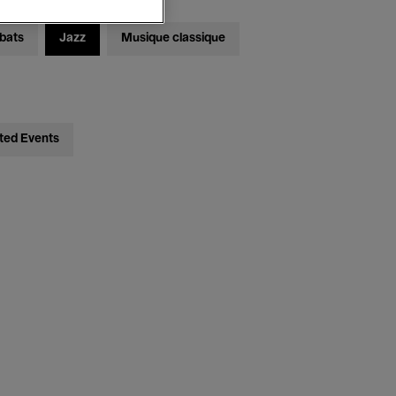
bats
Jazz
Musique classique
ted Events