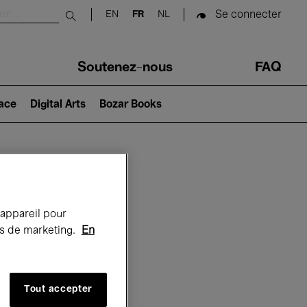
Se connecter
EN
FR
NL
Submit search
Soutenez-nous
FAQ
lace
Digital Arts
Bozar Books
Bozar
 appareil pour
rts de marketing.
En
Tout accepter