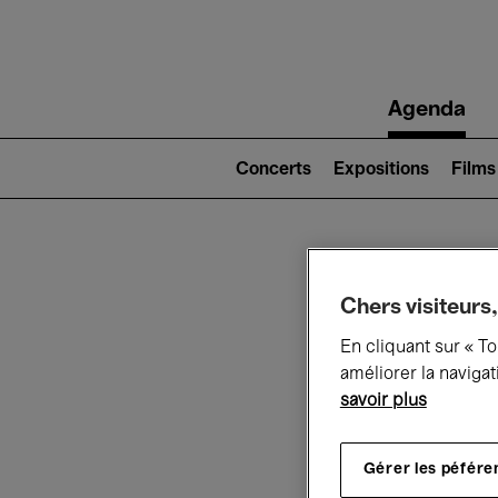
Main
Agenda
navigation
Main
navigation
Concerts
Expositions
Films
(level
2)
Ce q
Chers visiteurs,
En cliquant sur « T
améliorer la navigat
savoir plus
Au
Gérer les péfére