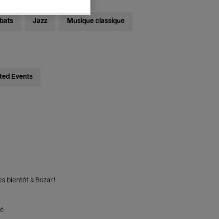
bats
Jazz
Musique classique
ted Events
s bientôt à Bozar !
té