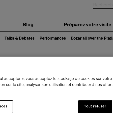
Blog
Préparez votre visite
Talks & Debates
Performances
Bozar all over the P(a)
ui se passe à 
out accepter », vous acceptez le stockage de cookies sur votre
ion sur le site, analyser son utilisation et contribuer à nos effo
jourd'hui
Prochains 7 jours
Mois
nces
Tout refuser
Vendredi 07 - Samedi 15 Août 2026