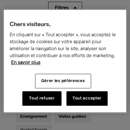
Filtres
Chers visiteurs,
Tous les événements
Concerts
En cliquant sur « Tout accepter », vous acceptez le
Expositions
Films
Performances
stockage de cookies sur votre appareil pour
améliorer la navigation sur le site, analyser son
Rencontres & Débats
Jazz
utilisation et contribuer à nos efforts de marketing.
En savoir plus
Musique classique
Global Music
Musique électronique
Gérer les péférences
Tout refuser
Tout accepter
Pour tous
Kids’ Palace
Enseignement
Visites guidées