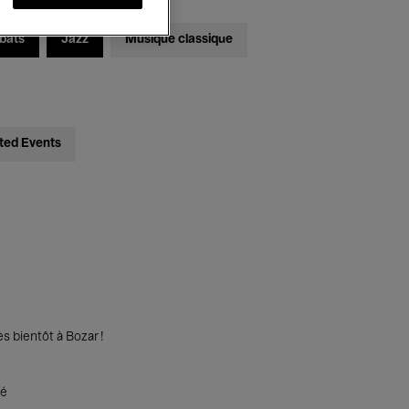
bats
Jazz
Musique classique
ted Events
s bientôt à Bozar !
té