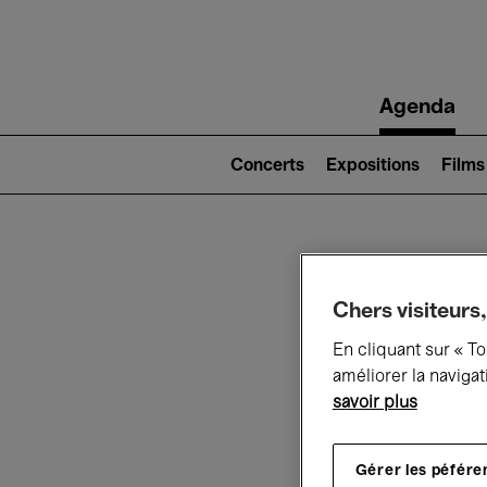
Main
Agenda
navigation
Main
navigation
Concerts
Expositions
Films
(level
2)
Ce q
Chers visiteurs,
En cliquant sur « T
améliorer la navigat
Au
savoir plus
Gérer les péfére