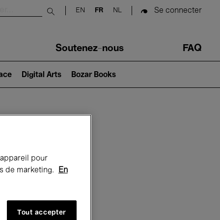
Se connecter
EN
FR
NL
Submit search
Soutenez-nous
FAQ
lace
Digital Arts
Bozar Books
Bozar
 appareil pour
rts de marketing.
En
Tout accepter