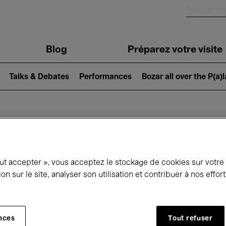
Blog
Préparez votre visite
Talks & Debates
Performances
Bozar all over the P(a)
ui se passe à 
out accepter », vous acceptez le stockage de cookies sur votre
ion sur le site, analyser son utilisation et contribuer à nos effo
jourd'hui
Prochains 7 jours
Août
Samedi 01 - Lundi 31 Août 2026
nces
Tout refuser