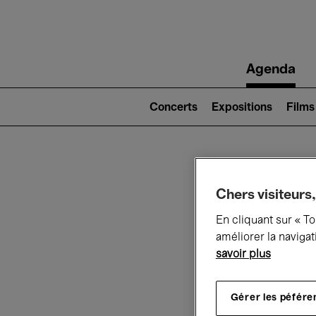
Main
Agenda
navigation
Main
navigation
Concerts
Expositions
Films
(level
2)
Ce q
Chers visiteurs,
En cliquant sur « T
améliorer la navigat
savoir plus
Au
Gérer les péfére