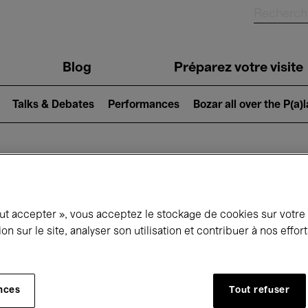
Blog
Préparez votre visite
Talks & Debates
Performances
Bozar all over the P(a)
ui se passe à 
out accepter », vous acceptez le stockage de cookies sur votre
ion sur le site, analyser son utilisation et contribuer à nos effo
jourd'hui
Prochains 7 jours
Mois
nces
Tout refuser
Samedi 08 - Dimanche 16 Août 2026