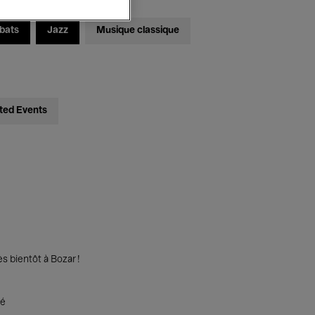
bats
Jazz
Musique classique
ted Events
s bientôt à Bozar !
té