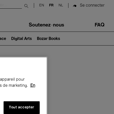
Se connecter
EN
FR
NL
Submit search
Soutenez-nous
FAQ
lace
Digital Arts
Bozar Books
Bozar
 appareil pour
rts de marketing.
En
Tout accepter