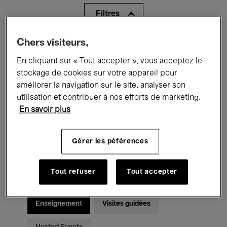
Filtres
Chers visiteurs,
Tous les événements
Concerts
En cliquant sur « Tout accepter », vous acceptez le
Expositions
Films
Performances
stockage de cookies sur votre appareil pour
améliorer la navigation sur le site, analyser son
Rencontres & Débats
Jazz
utilisation et contribuer à nos efforts de marketing.
En savoir plus
Musique classique
Global Music
Musique électronique
Gérer les péférences
Tout refuser
Tout accepter
Pour tous
Kids’ Palace
Enseignement
Visites guidées