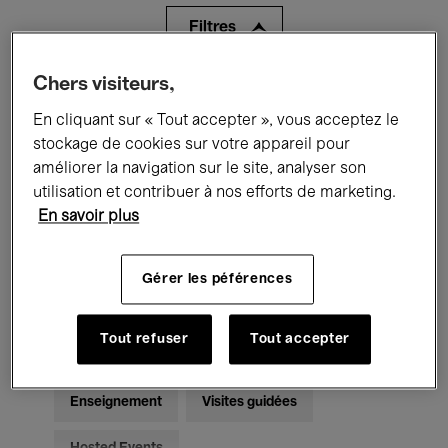
Filtres
Chers visiteurs,
Tous les événements
Concerts
En cliquant sur « Tout accepter », vous acceptez le
Expositions
Films
Performances
stockage de cookies sur votre appareil pour
améliorer la navigation sur le site, analyser son
Rencontres & Débats
Jazz
utilisation et contribuer à nos efforts de marketing.
En savoir plus
Musique classique
Global Music
Musique électronique
Gérer les péférences
Tout refuser
Tout accepter
Pour tous
Kids’ Palace
Enseignement
Visites guidées