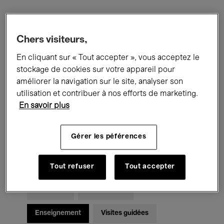
Filtres
Chers visiteurs,
En cliquant sur « Tout accepter », vous acceptez le
Tous les événements
Concerts
stockage de cookies sur votre appareil pour
Expositions
Films
Performances
améliorer la navigation sur le site, analyser son
utilisation et contribuer à nos efforts de marketing.
Rencontres & Débats
Jazz
En savoir plus
Musique classique
Global Music
Gérer les péférences
Musique électronique
Tout refuser
Tout accepter
Pour tous
Kids’ Palace
Enseignement
Visites guidées