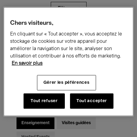
Filtres
Chers visiteurs,
Tous les événements
Concerts
En cliquant sur « Tout accepter », vous acceptez le
stockage de cookies sur votre appareil pour
Expositions
Films
Performances
améliorer la navigation sur le site, analyser son
utilisation et contribuer à nos efforts de marketing.
Rencontres & Débats
Jazz
En savoir plus
Musique classique
Global Music
Gérer les péférences
Musique électronique
Tout refuser
Tout accepter
Pour tous
Kids’ Palace
Enseignement
Visites guidées