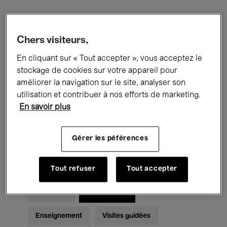
Filtres
Chers visiteurs,
En cliquant sur « Tout accepter », vous acceptez le
Tous les événements
Concerts
stockage de cookies sur votre appareil pour
Expositions
Films
Performances
améliorer la navigation sur le site, analyser son
utilisation et contribuer à nos efforts de marketing.
Rencontres & Débats
Jazz
En savoir plus
Musique classique
Global Music
Gérer les péférences
Musique électronique
Tout refuser
Tout accepter
Pour tous
Kids’ Palace
Enseignement
Visites guidées