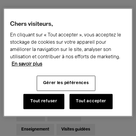
Filtres
Chers visiteurs,
En cliquant sur « Tout accepter », vous acceptez le
Tous les événements
Concerts
stockage de cookies sur votre appareil pour
Expositions
Films
Performances
améliorer la navigation sur le site, analyser son
utilisation et contribuer à nos efforts de marketing.
Rencontres & Débats
Jazz
En savoir plus
Musique classique
Global Music
Gérer les péférences
Musique électronique
Tout refuser
Tout accepter
Pour tous
Kids’ Palace
Enseignement
Visites guidées